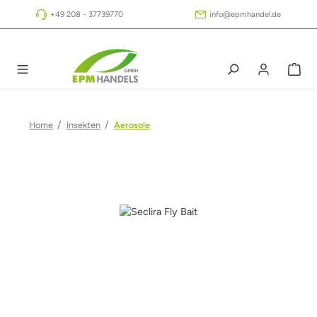
Zum Hauptinhalt springen
+49 208 - 37739770
info@epmhandel.de
/
/
Home
Insekten
Aerosole
Bildergalerie überspringen