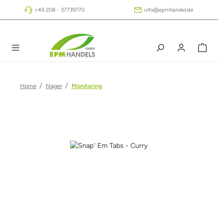
Zum Hauptinhalt springen
+49 208 - 37739770
info@epmhandel.de
/
/
Home
Nager
Monitoring
Bildergalerie überspringen