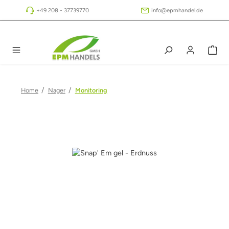
Zum Hauptinhalt springen
+49 208 - 37739770
info@epmhandel.de
/
/
Home
Nager
Monitoring
Bildergalerie überspringen