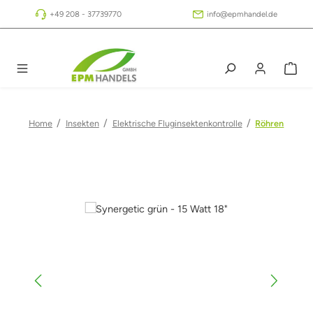
Zum Hauptinhalt springen
+49 208 - 37739770
info@epmhandel.de
/
/
/
Home
Insekten
Elektrische Fluginsektenkontrolle
Röhren
Bildergalerie überspringen