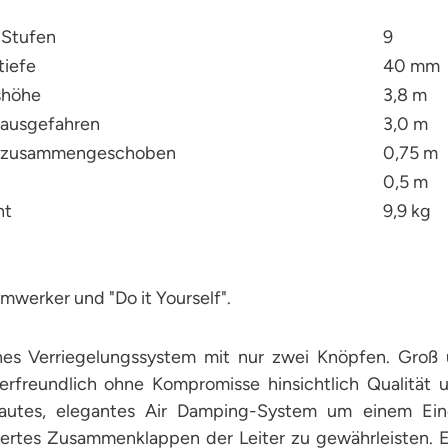
 Stufen
9
tiefe
40 mm
shöhe
3,8 m
 ausgefahren
3,0 m
, zusammengeschoben
0,75 m
0,5 m
icht
9,9 kg
mwerker und "Do it Yourself".
hes Verriegelungssystem mit nur zwei Knöpfen. Groß
erfreundlich ohne Kompromisse hinsichtlich Qualität u
autes, elegantes Air Damping-System um einem Ein
iertes Zusammenklappen der Leiter zu gewährleisten. Es