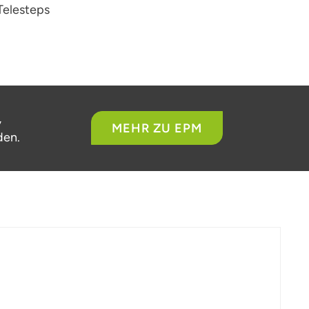
Telesteps
,
MEHR ZU EPM
den.