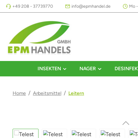
+49 208 - 37739770
info@epmhandel.de
Mo -
m Hauptinhalt springen
Zur Suche springen
Zur Hauptnavigation springen
INSEKTEN
NAGER
DESINFEK
/
/
Home
Arbeitsmittel
Leitern
Bildergalerie überspringen