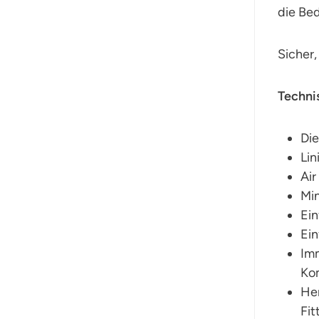
die Bed
Sicher,
Techni
Die
Lin
Air
Min
Ein
Ein
Imm
Kom
Her
Fit