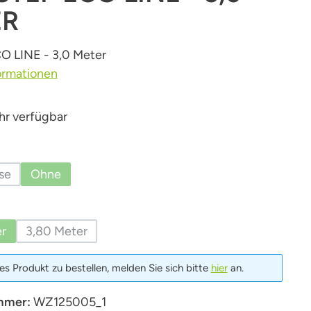
ER
O LINE - 3,0 Meter
ormationen
r verfügbar
uswählen
se
Ohne
e Option ist zurzeit nicht verfügbar.)
(Diese Option ist zurzeit nicht verfügbar.)
hlen
r
3,80 Meter
e Option ist zurzeit nicht verfügbar.)
(Diese Option ist zurzeit nicht verfügbar.)
s Produkt zu bestellen, melden Sie sich bitte
hier
an.
mmer:
WZ125005_1