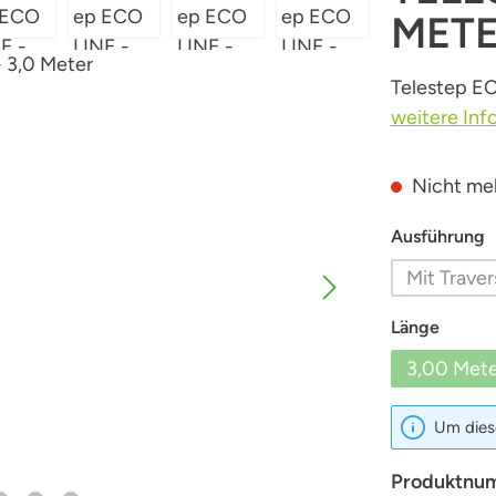
MET
Telestep EC
weitere Inf
Nicht meh
a
Ausführung
Mit Traver
(Dies
auswä
Länge
3,00 Mete
(Dies
Um diese
Produktnu