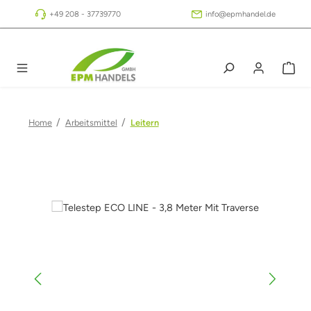
Zum Hauptinhalt springen
+49 208 - 37739770
info@epmhandel.de
/
/
Home
Arbeitsmittel
Leitern
Bildergalerie überspringen