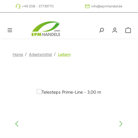
Zum Hauptinhalt springen
+49 208 - 37739770
info@epmhandel.de
/
/
Home
Arbeitsmittel
Leitern
Bildergalerie überspringen