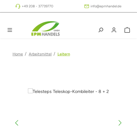
Zum Hauptinhalt springen
+49 208 - 37739770
info@epmhandel.de
/
/
Home
Arbeitsmittel
Leitern
Bildergalerie überspringen