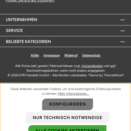
Folgen Sie uns auf Instagram
UNTERNEHMEN
SERVICE
BELIEBTE KATEGORIEN
AGBs
Impressum
Widerruf
Datenschutz
Alle Preise exkl. gesetzl. Mehrwertsteuer zzgl.
Versandkosten
und ggf.
Nachnahmegebühren, wenn nicht anders angegeben.
© 2026 EPM Handels GmbH - Alle Rechte vorbehalten. Theme by
ThemeWare®
Diese Website verwendet Cookies, um eine bestmögliche Erfahrung bieten
zu können.
Mehr Informationen ...
KONFIGURIEREN
NUR TECHNISCH NOTWENDIGE
ALLE COOKIES AKZEPTIEREN