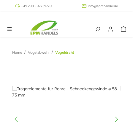
Zum Hauptinhalt springen
+49 208 - 37739770
info@epmhandel.de
/
/
Home
Vogelabwehr
Vogeldraht
Bildergalerie überspringen