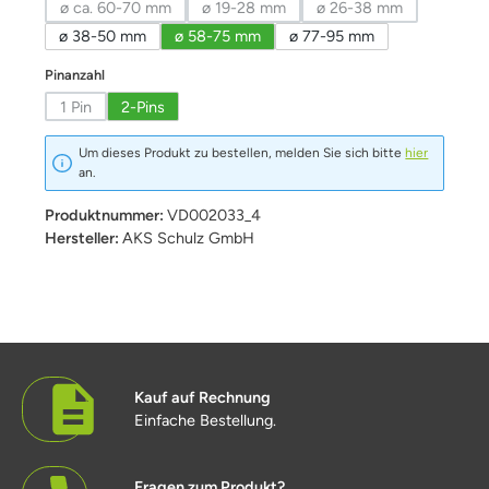
ø ca. 60-70 mm
ø 19-28 mm
ø 26-38 mm
(Diese Option ist zurzeit nicht verfügbar.)
(Diese Option ist zurzeit nicht verfügbar
(Diese Option ist zurz
ø 38-50 mm
ø 58-75 mm
ø 77-95 mm
auswählen
Pinanzahl
1 Pin
2-Pins
(Diese Option ist zurzeit nicht verfügbar.)
Um dieses Produkt zu bestellen, melden Sie sich bitte
hier
an.
Produktnummer:
VD002033_4
Hersteller:
AKS Schulz GmbH
Kauf auf Rechnung
Einfache Bestellung.
Fragen zum Produkt?