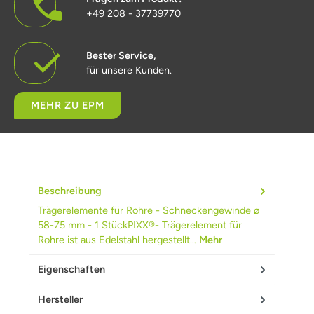
+49 208 - 37739770
Bester Service,
für unsere Kunden.
MEHR ZU EPM
Beschreibung
Trägerelemente für Rohre - Schneckengewinde ø
58-75 mm - 1 StückPIXX®- Trägerelement für
Rohre ist aus Edelstahl hergestellt…
Mehr
Eigenschaften
Hersteller