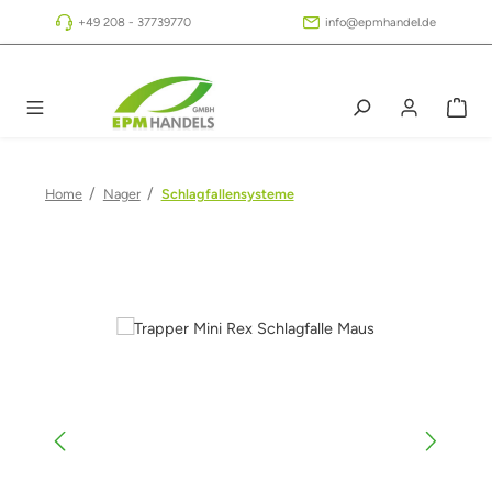
Zum Hauptinhalt springen
+49 208 - 37739770
info@epmhandel.de
/
/
Home
Nager
Schlagfallensysteme
Bildergalerie überspringen