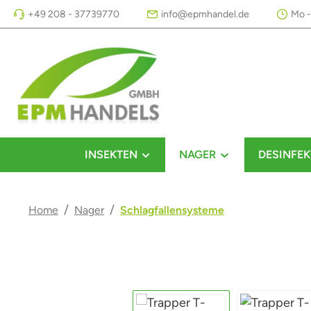
+49 208 - 37739770
info@epmhandel.de
Mo -
m Hauptinhalt springen
Zur Suche springen
Zur Hauptnavigation springen
INSEKTEN
NAGER
DESINFEK
/
/
Home
Nager
Schlagfallensysteme
Bildergalerie überspringen