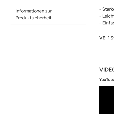
- Stark
Informationen zur
- Leich
Produktsicherheit
- Einf
VE:
1 
VIDE
YouTub