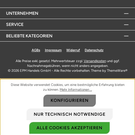
UNTERNEHMEN
SERVICE
BELIEBTE KATEGORIEN
AGBs
Impressum
Widerruf
Datenschutz
Alle Preise exkl. gesetzl. Mehrwertsteuer zzgl.
Versandkosten
und ggf.
Nachnahmegebühren, wenn nicht anders angegeben.
© 2026 EPM Handels GmbH - Alle Rechte vorbehalten. Theme by
ThemeWare®
Diese Website verwendet Cookies, um eine bestmögliche Erfahrung bieten
zu können.
Mehr Informationen ...
KONFIGURIEREN
NUR TECHNISCH NOTWENDIGE
ALLE COOKIES AKZEPTIEREN
Biozidprodukte vorsichtig verwenden. Vor Gebrauch stets Etikett und
Produktinformationen lesen.