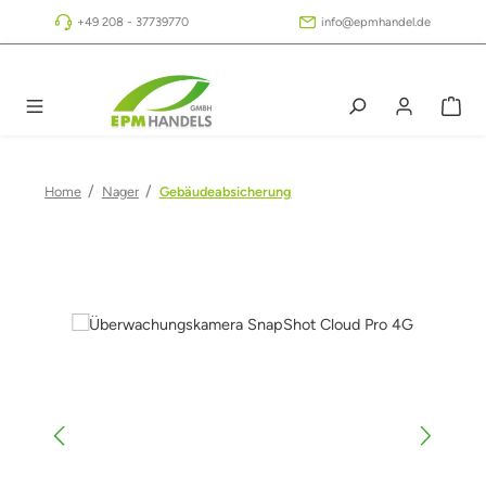
Zum Hauptinhalt springen
+49 208 - 37739770
info@epmhandel.de
/
/
Home
Nager
Gebäudeabsicherung
Bildergalerie überspringen