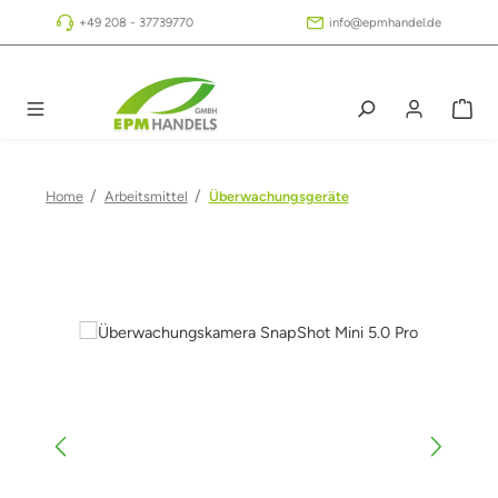
Zum Hauptinhalt springen
+49 208 - 37739770
info@epmhandel.de
/
/
Home
Arbeitsmittel
Überwachungsgeräte
Bildergalerie überspringen