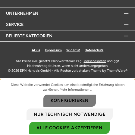
UNTERNEHMEN
SERVICE
BELIEBTE KATEGORIEN
AGBs
Impressum
Widerruf
Datenschutz
Alle Preise exkl. gesetzl. Mehrwertsteuer zzgl.
Versandkosten
und ggf.
Nachnahmegebühren, wenn nicht anders angegeben.
© 2026 EPM Handels GmbH - Alle Rechte vorbehalten. Theme by
ThemeWare®
Diese Website verwendet Cookies, um eine bestmögliche Erfahrung bieten
zu können.
Mehr Informationen ...
KONFIGURIEREN
NUR TECHNISCH NOTWENDIGE
ALLE COOKIES AKZEPTIEREN
Biozidprodukte vorsichtig verwenden. Vor Gebrauch stets Etikett und
Produktinformationen lesen.