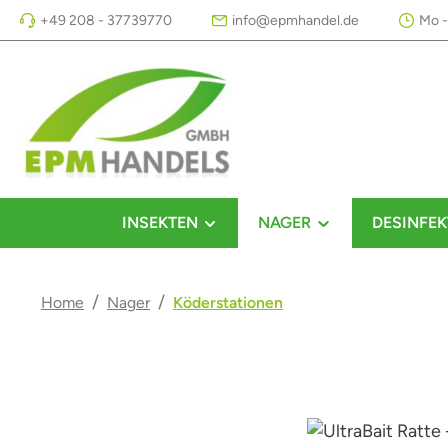
+49 208 - 37739770
info@epmhandel.de
Mo -
m Hauptinhalt springen
Zur Suche springen
Zur Hauptnavigation springen
INSEKTEN
NAGER
DESINFEK
/
/
Home
Nager
Köderstationen
Bildergalerie überspringen