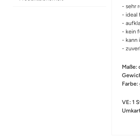
- sehr 
- ideal
- aufk
- kein
- kann 
- zuver
Maße: 
Gewicht
Farbe:
VE: 1 
Umkart