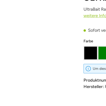
UltraBait Ra
weitere Inf
Sofort ver
auswäh
Farbe
schwarz
Um diese
Produktnu
Hersteller: