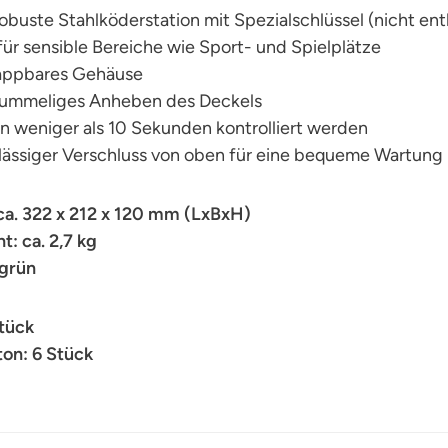
robuste Stahlköderstation mit Spezialschlüssel (nicht ent
 für sensible Bereiche wie Sport- und Spielplätze
lappbares Gehäuse
 fummeliges Anheben des Deckels
in weniger als 10 Sekunden kontrolliert werden
lässiger Verschluss von oben für eine bequeme Wartung
ca. 322 x 212 x 120 mm (LxBxH)
: ca. 2,7 kg
 grün
Stück
on: 6 Stück