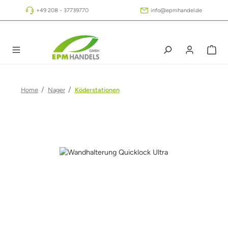
Zum Hauptinhalt springen
+49 208 - 37739770
info@epmhandel.de
/
/
Home
Nager
Köderstationen
Bildergalerie überspringen