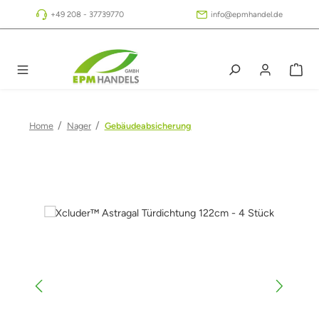
Zum Hauptinhalt springen
+49 208 - 37739770
info@epmhandel.de
/
/
Home
Nager
Gebäudeabsicherung
Bildergalerie überspringen