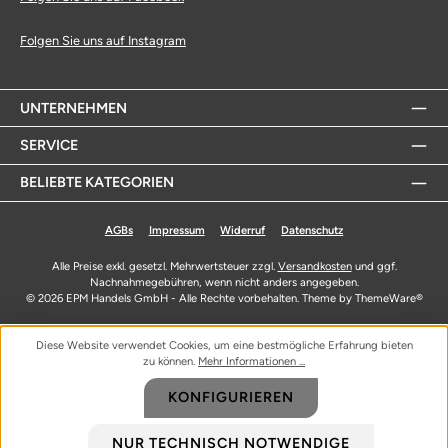
Folgen Sie uns auf Instagram
UNTERNEHMEN
SERVICE
BELIEBTE KATEGORIEN
AGBs
Impressum
Widerruf
Datenschutz
Alle Preise exkl. gesetzl. Mehrwertsteuer zzgl.
Versandkosten
und ggf.
Nachnahmegebühren, wenn nicht anders angegeben.
© 2026 EPM Handels GmbH - Alle Rechte vorbehalten. Theme by
ThemeWare®
Diese Website verwendet Cookies, um eine bestmögliche Erfahrung bieten
zu können.
Mehr Informationen ...
KONFIGURIEREN
NUR TECHNISCH NOTWENDIGE