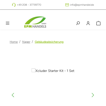
Zum Hauptinhalt springen
+49 208 - 37739770
info@epmhandel.de
/
/
Home
Nager
Gebäudeabsicherung
Bildergalerie überspringen