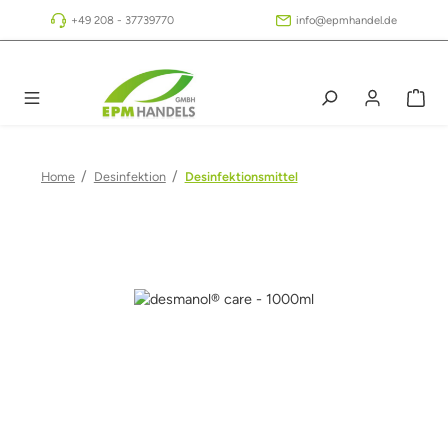
Zum Hauptinhalt springen
+49 208 - 37739770
info@epmhandel.de
/
/
Home
Desinfektion
Desinfektionsmittel
Bildergalerie überspringen