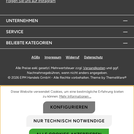
Folgen Sie uns auf Instagram
UNTERNEHMEN
SERVICE
BELIEBTE KATEGORIEN
AGBs
Impressum
Widerruf
Datenschutz
Alle Preise exkl. gesetzl. Mehrwertsteuer zzgl.
Versandkosten
und ggf.
Nachnahmegebühren, wenn nicht anders angegeben.
© 2026 EPM Handels GmbH - Alle Rechte vorbehalten. Theme by
ThemeWare®
Diese Website verwendet Cookies, um eine bestmögliche Erfahrung bieten
zu können.
Mehr Informationen ...
KONFIGURIEREN
NUR TECHNISCH NOTWENDIGE