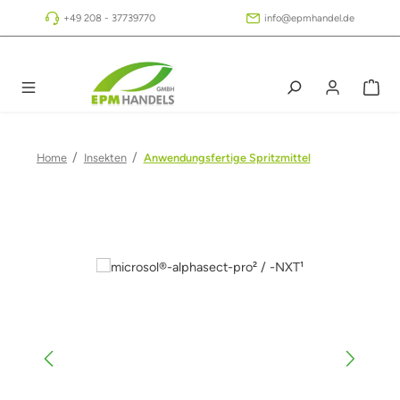
Zum Hauptinhalt springen
+49 208 - 37739770
info@epmhandel.de
/
/
Home
Insekten
Anwendungsfertige Spritzmittel
Bildergalerie überspringen