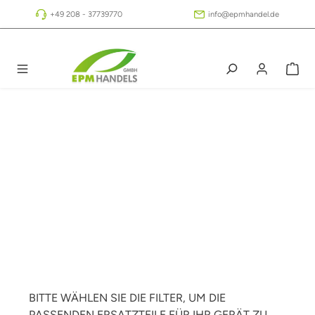
Zum Hauptinhalt springen
+49 208 - 37739770
info@epmhandel.de
BITTE WÄHLEN SIE DIE FILTER, UM DIE
PASSENDEN ERSATZTEILE FÜR IHR GERÄT ZU