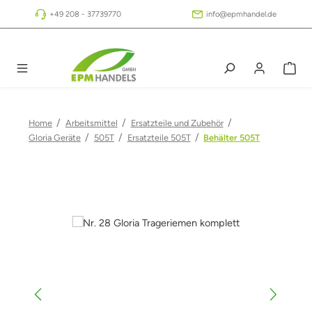
Zum Hauptinhalt springen
+49 208 - 37739770
info@epmhandel.de
/
/
/
Home
Arbeitsmittel
Ersatzteile und Zubehör
/
/
/
Gloria Geräte
505T
Ersatzteile 505T
Behälter 505T
Bildergalerie überspringen