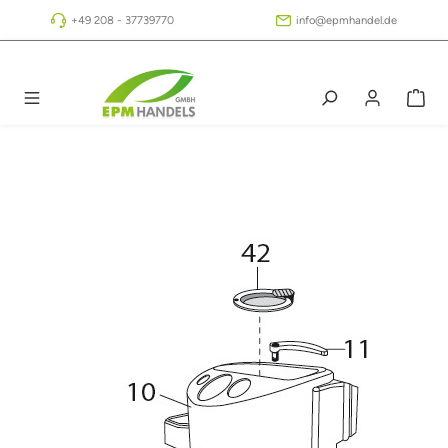
Zum Hauptinhalt springen
+49 208 - 37739770
info@epmhandel.de