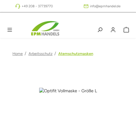
Zum Hauptinhalt springen
+49 208 - 37739770
info@epmhandel.de
/
/
Home
Arbeitsschutz
Atemschutzmasken
Bildergalerie überspringen